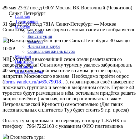
29 мая 23:52 поезд 030У Москва ВК Восточный (Черкизово)
— Санкт-Петербург
Главная
Тренировки
31 мая 19:10 поезд 781А Санкт-Петербург — Москва
О клубе
Сплитизм, как высшая форма самонаказания не возбраняется
История
Конституция
️Важно найти себя в центре Санкт-Петербурга 30 мая до
Комитет
Членство в клубе
10:00!
Социальная жизнь клуба
Магазин
NB! Учитывая высочайший сезон отели разлетаются со
Партнеры
скоростью звука! Опытному турмену удалось забронировать
Контакты
40 мест в прекраснейшем отеле в самом центре города,
Штаб команды
напротив Московского вокзала. Необходимо пройти опрос
(
forms.yandex.ru/u/69c79018…
), гарантировав своё намерение
проживать группово и весело в выбранном отеле. Первые 40
туристов будут размещены в нём, остальным придётся решать
вопрос ночёвки (включая, но не ограничиваясь пляжем
Петропавловской Крепости) самостоятельно (Для таких
несознательных сплитистов Тур будет стоить 9 т.р. проезд)
Оплату тура принимаю по переводу на карту Т-БАНК по
телефону +79647222163 с указанием ФИО плательщика
️Стоимость тура: