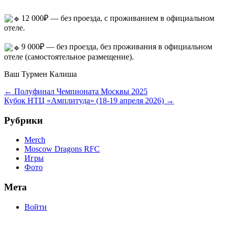
12 000₽ — без проезда, с проживанием в официальном
отеле.
9 000₽ — без проезда, без проживания в официальном
отеле (самостоятельное размещение).
Ваш Турмен Калиша
Навигация
←
Полуфинал Чемпионата Москвы 2025
Кубок НТЦ «Амплитуда» (18-19 апреля 2026)
→
по
записям
Рубрики
Merch
Moscow Dragons RFC
Игры
Фото
Мета
Войти
committee@mdrfc.com MDRFC Тема от SKT Themes