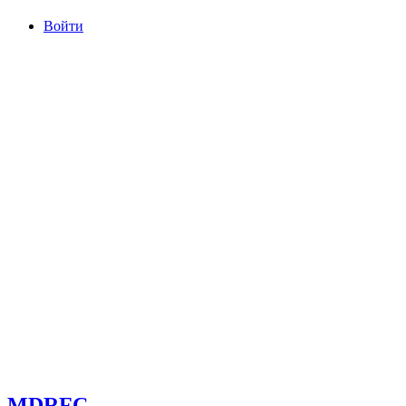
Войти
committee@mdrfc.com MDRFC Тема от SKT Themes
MDRFC