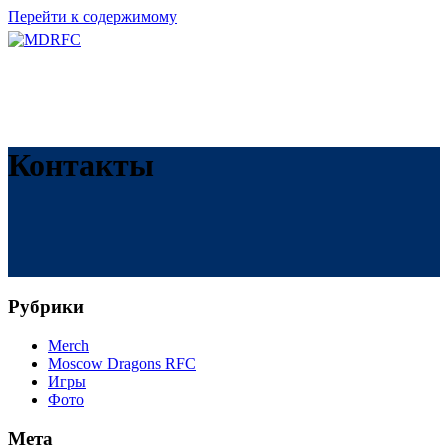
Перейти к содержимому
Контакты
Рубрики
Merch
Moscow Dragons RFC
Игры
Фото
Мета