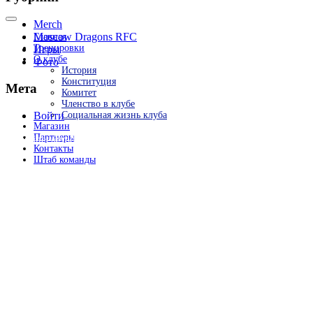
Merch
Moscow Dragons RFC
Главная
Тренировки
Игры
О клубе
Фото
История
Конституция
Мета
Комитет
Членство в клубе
Социальная жизнь клуба
Войти
Магазин
Партнеры
committee@mdrfc.com MDRFC Тема от SKT Themes
Контакты
Штаб команды