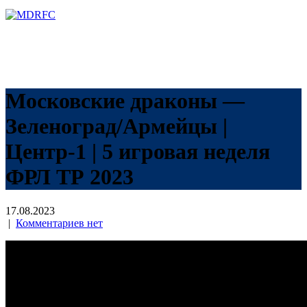
Перейти
к
содержимому
Московские драконы —
Зеленоград/Армейцы |
Центр-1 | 5 игровая неделя
ФРЛ ТР 2023
17.08.2023
|
Комментариев нет