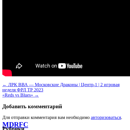
Навигация
←
ЛРК ВВА — Московские Драконы | Центр-1 | 2 игровая
неделя ФРЛ ТР 2023
по
«Reds vs Blues»
→
записям
Добавить комментарий
Для отправки комментария вам необходимо
авторизоваться
.
MDRFC
Рубрики