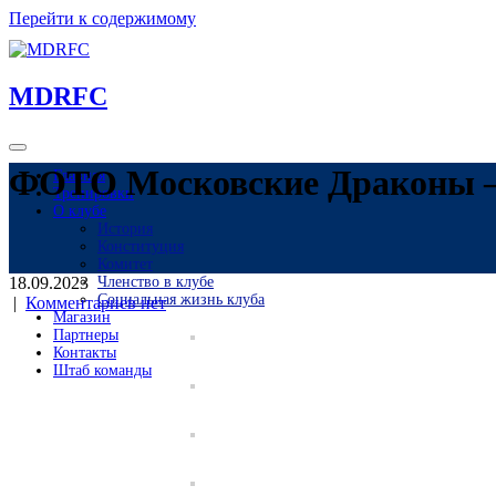
Перейти к содержимому
MDRFC
ФОТО Московские Драконы
Главная
Тренировки
О клубе
История
Конституция
Комитет
Членство в клубе
18.09.2023
Социальная жизнь клуба
|
Комментариев нет
Магазин
Партнеры
Контакты
Штаб команды