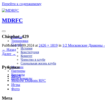
Перейти к содержимому
MDRFC
Chisphot_429
Главная
Тренировки
О клубе
Published 10.09.2024 at
2426 × 1819
in
1/2 Московские Драконы
История
←
Назад
Конституция
Далее
→
Комитет
Членство в клубе
Социальная жизнь клуба
Рубрики
Магазин
Партнеры
Контакты
Merch
Штаб команды
Moscow Dragons RFC
Игры
Фото
Мета