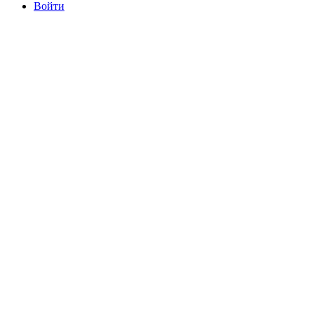
Войти
committee@mdrfc.com MDRFC Тема от SKT Themes