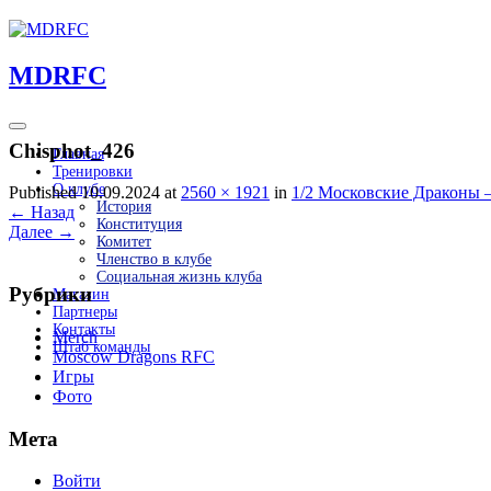
Перейти
к
содержимому
MDRFC
Chisphot_426
Главная
Тренировки
О клубе
Published 10.09.2024 at
2560 × 1921
in
1/2 Московские Драконы
История
←
Назад
Конституция
Далее
→
Комитет
Членство в клубе
Социальная жизнь клуба
Рубрики
Магазин
Партнеры
Контакты
Merch
Штаб команды
Moscow Dragons RFC
Игры
Фото
Мета
Войти