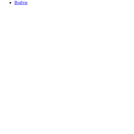
Войти
committee@mdrfc.com MDRFC Тема от SKT Themes