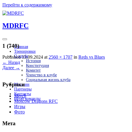
Перейти к содержимому
MDRFC
1 (740)
Главная
Тренировки
О клубе
Published 13.09.2024 at
2560 × 1707
in
Reds vs Blues
История
←
Назад
Конституция
Далее
→
Комитет
Членство в клубе
Социальная жизнь клуба
Рубрики
Магазин
Партнеры
Контакты
Merch
Штаб команды
Moscow Dragons RFC
Игры
Фото
Мета