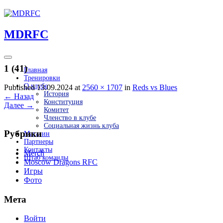
Перейти
к
содержимому
MDRFC
1 (41)
Главная
Тренировки
О клубе
Published 13.09.2024 at
2560 × 1707
in
Reds vs Blues
История
←
Назад
Конституция
Далее
→
Комитет
Членство в клубе
Социальная жизнь клуба
Рубрики
Магазин
Партнеры
Контакты
Merch
Штаб команды
Moscow Dragons RFC
Игры
Фото
Мета
Войти