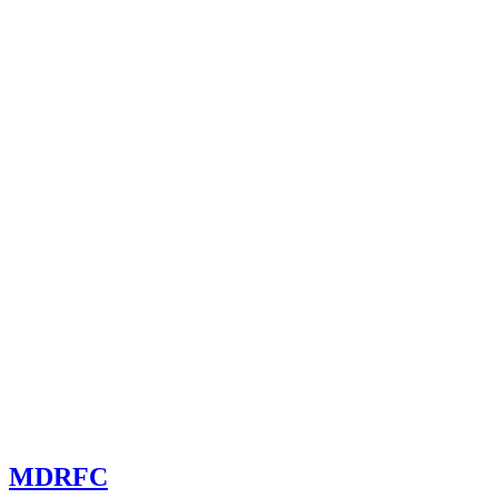
committee@mdrfc.com MDRFC Тема от SKT Themes
MDRFC