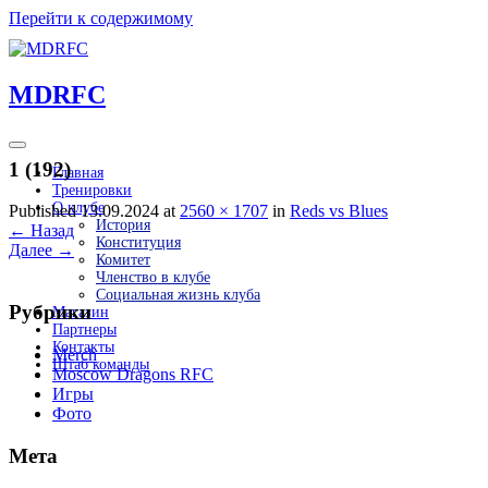
Перейти к содержимому
MDRFC
1 (192)
Главная
Тренировки
О клубе
Published 13.09.2024 at
2560 × 1707
in
Reds vs Blues
История
←
Назад
Конституция
Далее
→
Комитет
Членство в клубе
Социальная жизнь клуба
Рубрики
Магазин
Партнеры
Контакты
Merch
Штаб команды
Moscow Dragons RFC
Игры
Фото
Мета