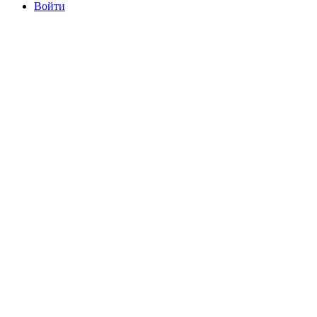
Войти
committee@mdrfc.com MDRFC Тема от SKT Themes