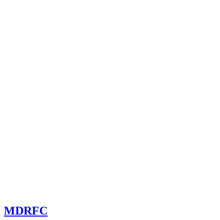
committee@mdrfc.com MDRFC Тема от SKT Themes
MDRFC