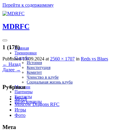
Перейти к содержимому
MDRFC
1 (178)
Главная
Тренировки
О клубе
Published 13.09.2024 at
2560 × 1707
in
Reds vs Blues
История
←
Назад
Конституция
Далее
→
Комитет
Членство в клубе
Социальная жизнь клуба
Рубрики
Магазин
Партнеры
Контакты
Merch
Штаб команды
Moscow Dragons RFC
Игры
Фото
Мета