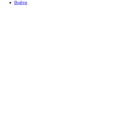
Войти
committee@mdrfc.com MDRFC Тема от SKT Themes