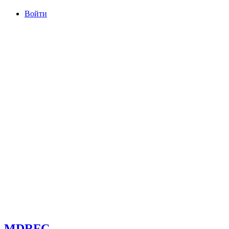
Войти
committee@mdrfc.com MDRFC Тема от SKT Themes
MDRFC