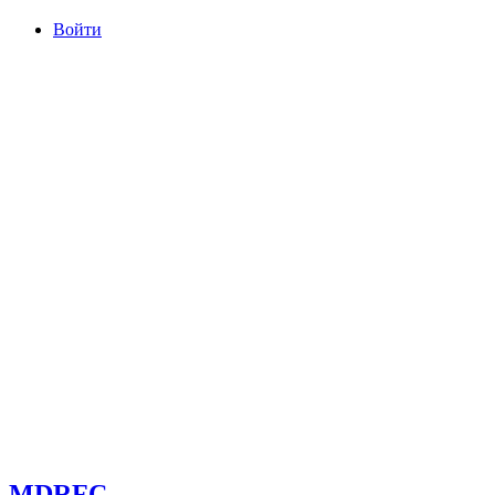
Войти
committee@mdrfc.com MDRFC Тема от SKT Themes
MDRFC