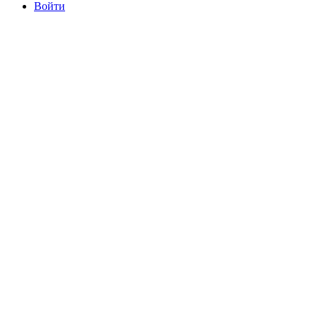
Войти
committee@mdrfc.com MDRFC Тема от SKT Themes