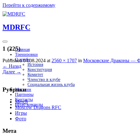
Перейти к содержимому
MDRFC
1 (225)
Главная
Тренировки
О клубе
Published 04.08.2024 at
2560 × 1707
in
Московские Драконы — Фо
История
←
Назад
Конституция
Далее
→
Комитет
Членство в клубе
Социальная жизнь клуба
Рубрики
Магазин
Партнеры
Контакты
Merch
Штаб команды
Moscow Dragons RFC
Игры
Фото
Мета