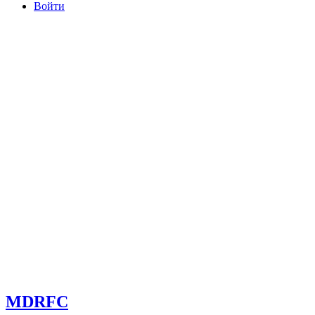
Войти
committee@mdrfc.com MDRFC Тема от SKT Themes
MDRFC