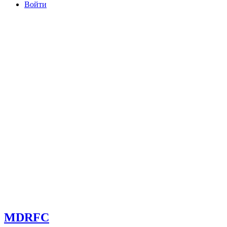
Войти
committee@mdrfc.com MDRFC Тема от SKT Themes
MDRFC