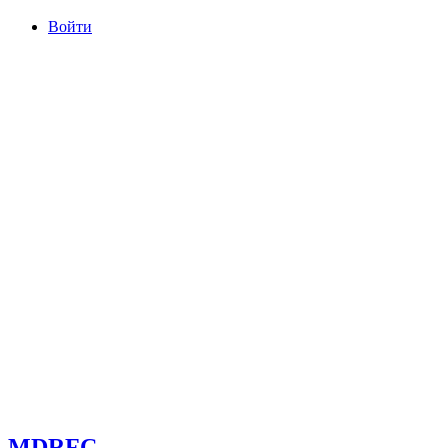
Войти
committee@mdrfc.com MDRFC Тема от SKT Themes
MDRFC