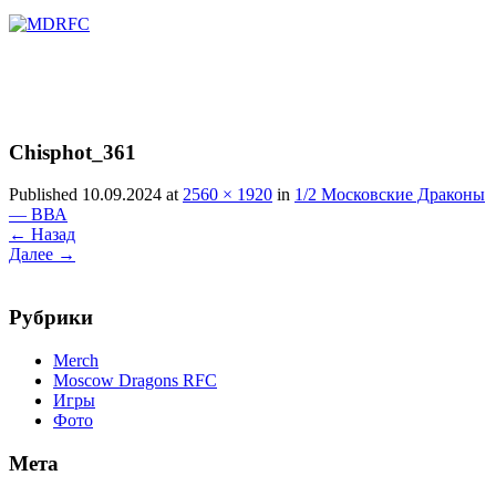
Перейти
к
содержимому
Chisphot_361
Published 10.09.2024 at
2560 × 1920
in
1/2 Московские Драконы
— ВВА
←
Назад
Далее
→
Рубрики
Merch
Moscow Dragons RFC
Игры
Фото
Мета