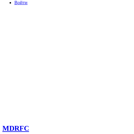
Войти
committee@mdrfc.com MDRFC Тема от SKT Themes
MDRFC