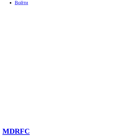
Войти
committee@mdrfc.com MDRFC Тема от SKT Themes
MDRFC