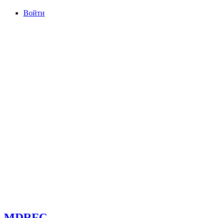
Войти
committee@mdrfc.com MDRFC Тема от SKT Themes
MDRFC