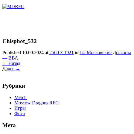
Перейти
к
содержимому
Chisphot_532
Published 10.09.2024 at
2560 × 1921
in
1/2 Московские Драконы
— ВВА
←
Назад
Далее
→
Рубрики
Merch
Moscow Dragons RFC
Игры
Фото
Мета