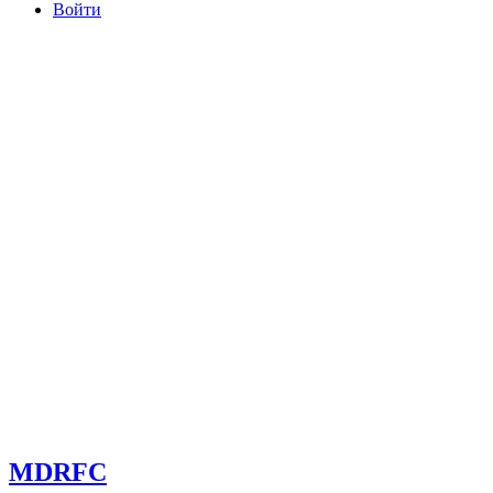
Войти
committee@mdrfc.com MDRFC Тема от SKT Themes
MDRFC