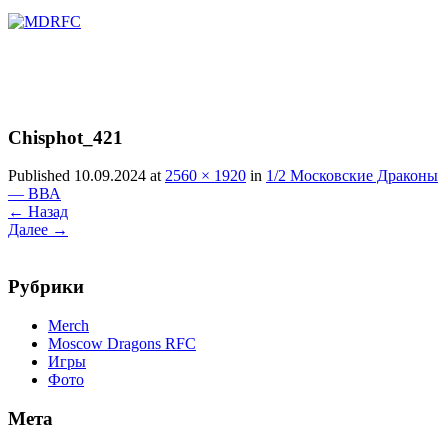
Перейти
к
содержимому
Chisphot_421
Published 10.09.2024 at
2560 × 1920
in
1/2 Московские Драконы
— ВВА
←
Назад
Далее
→
Рубрики
Merch
Moscow Dragons RFC
Игры
Фото
Мета