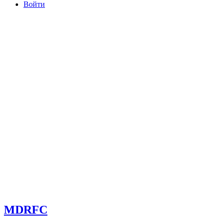
Войти
committee@mdrfc.com MDRFC Тема от SKT Themes
MDRFC